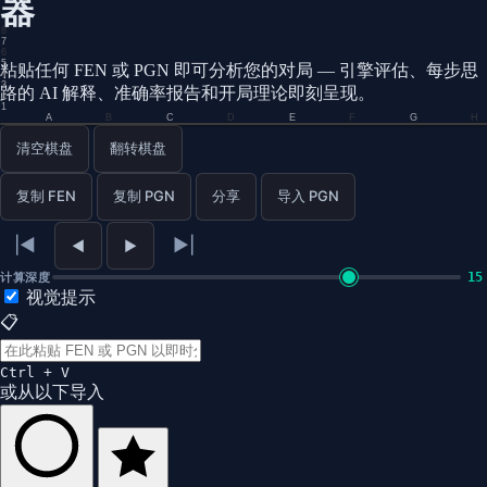
器
8
7
6
5
粘贴任何 FEN 或 PGN 即可分析您的对局 — 引擎评估、每步思
4
3
路的 AI 解释、准确率报告和开局理论即刻呈现。
2
1
A
B
C
D
E
F
G
H
0.0
清空棋盘
翻转棋盘
复制 FEN
复制 PGN
分享
导入 PGN
|◄
►|
◄
►
15
计算深度
视觉提示
📋
Ctrl + V
或从以下导入