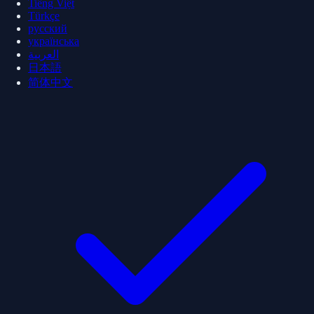
Tiếng Việt
Türkçe
русский
українська
العربية
日本語
简体中文