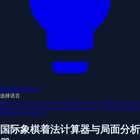
最佳国际象棋走法
选择语言
id
de
en
es
fr
it
nl
pl
Bahasa Indonesia
Deutsch
English
español
français
italiano
Nederlands
polski
pt
vi
tr
ru
uk
ar
ja
zh
português
Tiếng Việt
Türkçe
русский
українська
العربية
日本語
简体中文
zh-Hant
ko
繁體中文
한국어
国际象棋着法计算器与局面分析