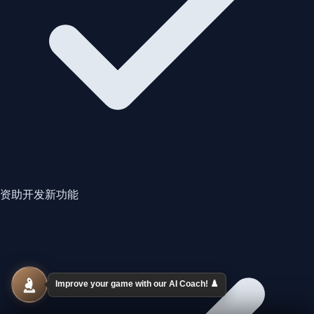
资助开发新功能
Improve your game with our AI Coach! ♟️