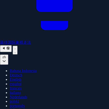
最佳国际象棋走法
🔈
🔇
zh
Bahasa Indonesia
Deutsch
English
español
français
italiano
Nederlands
polski
português