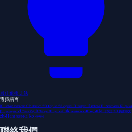
最佳象棋走法
選擇語言
id
de
en
es
fr
it
nl
pl
Bahasa Indonesia
Deutsch
English
español
français
italiano
Nederlands
polski
pt
vi
tr
ru
uk
ar
ja
zh
português
Tiếng Việt
Türkçe
русский
українська
العربية
日本語
简体中文
zh-Hant
ko
繁體中文
한국어
聯絡我們