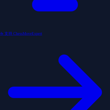
☕ 支持 ChessMoveExpert