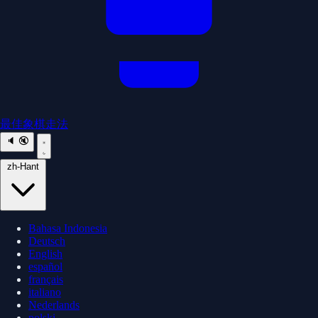
最佳象棋走法
🔈
🔇
zh-Hant
Bahasa Indonesia
Deutsch
English
español
français
italiano
Nederlands
polski