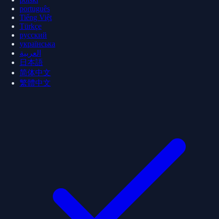
português
Tiếng Việt
Türkçe
русский
українська
العربية
日本語
简体中文
繁體中文