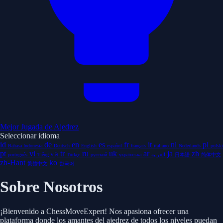
Mejor Jugada de Ajedrez
Seleccionar idioma
id
de
en
es
fr
it
nl
pl
Bahasa Indonesia
Deutsch
English
español
français
italiano
Nederlands
polski
pt
vi
tr
ru
uk
ar
ja
zh
português
Tiếng Việt
Türkçe
русский
українська
العربية
日本語
简体中文
zh-Hant
ko
繁體中文
한국어
Sobre Nosotros
¡Bienvenido a ChessMoveExpert! Nos apasiona ofrecer una
plataforma donde los amantes del ajedrez de todos los niveles puedan