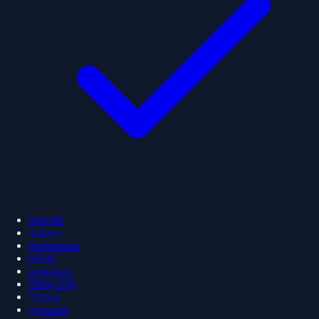
français
italiano
Nederlands
polski
português
Tiếng Việt
Türkçe
русский