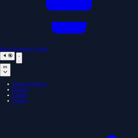
Mejor Jugada de Ajedrez
🔈
🔇
es
Bahasa Indonesia
Deutsch
English
español