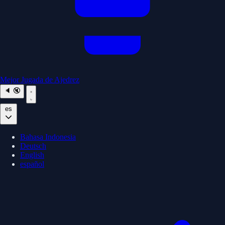
Mejor Jugada de Ajedrez
🔈
🔇
es
Bahasa Indonesia
Deutsch
English
español