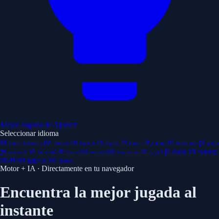
Mejor Jugada de Ajedrez
Seleccionar idioma
id
de
en
es
fr
it
nl
pl
Bahasa Indonesia
Deutsch
English
español
français
italiano
Nederlands
polski
pt
vi
tr
ru
uk
ar
ja
zh
português
Tiếng Việt
Türkçe
русский
українська
العربية
日本語
简体中文
zh-Hant
ko
繁體中文
한국어
Motor + IA · Directamente en tu navegador
Encuentra la mejor jugada al
instante