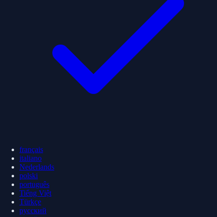
français
italiano
Nederlands
polski
português
Tiếng Việt
Türkçe
русский