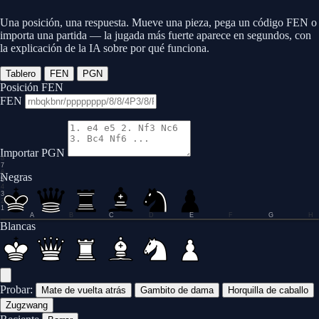
Una posición, una respuesta. Mueve una pieza, pega un código FEN o
importa una partida — la jugada más fuerte aparece en segundos, con
la explicación de la IA sobre por qué funciona.
Tablero
FEN
PGN
Posición FEN
FEN
Importar PGN
8
7
6
Negras
5
4
3
2
1
A
B
C
D
E
F
G
H
0.0
Blancas
Probar:
Mate de vuelta atrás
Gambito de dama
Horquilla de caballo
Zugzwang