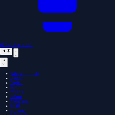
最良のチェスの手
🔈
🔇
ja
Bahasa Indonesia
Deutsch
English
español
français
italiano
Nederlands
polski
português