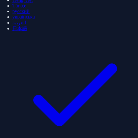
Tiếng Việt
Türkçe
русский
українська
العربية
日本語