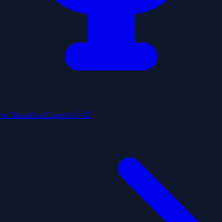
☕ ChessMoveExpertを応援