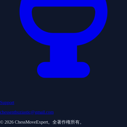
Support
chessenthuziastic@gmail.com
© 2026 ChessMoveExpert。全著作権所有。