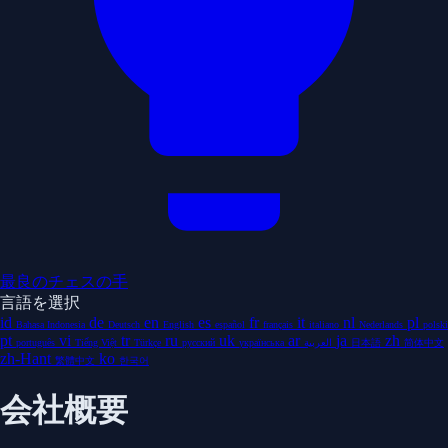
最良のチェスの手
言語を選択
id
de
en
es
fr
it
nl
pl
Bahasa Indonesia
Deutsch
English
español
français
italiano
Nederlands
polski
pt
vi
tr
ru
uk
ar
ja
zh
português
Tiếng Việt
Türkçe
русский
українська
العربية
日本語
简体中文
zh-Hant
ko
繁體中文
한국어
会社概要