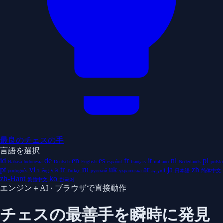
最良のチェスの手
言語を選択
id
de
en
es
fr
it
nl
pl
Bahasa Indonesia
Deutsch
English
español
français
italiano
Nederlands
polski
pt
vi
tr
ru
uk
ar
ja
zh
português
Tiếng Việt
Türkçe
русский
українська
العربية
日本語
简体中文
zh-Hant
ko
繁體中文
한국어
エンジン＋AI · ブラウザで直接動作
チェスの最善手を瞬時に発見