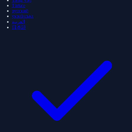
Tiếng Việt
Türkçe
русский
українська
العربية
日本語