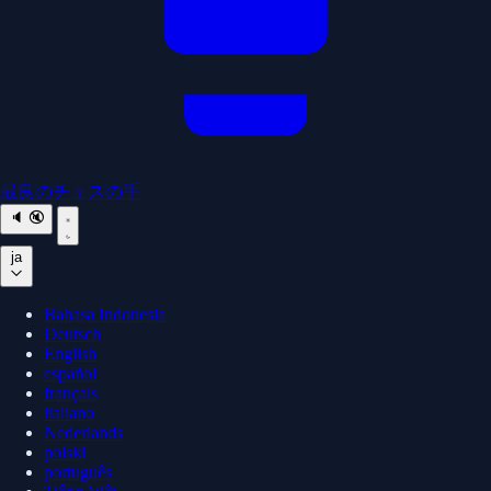
最良のチェスの手
🔈
🔇
ja
Bahasa Indonesia
Deutsch
English
español
français
italiano
Nederlands
polski
português