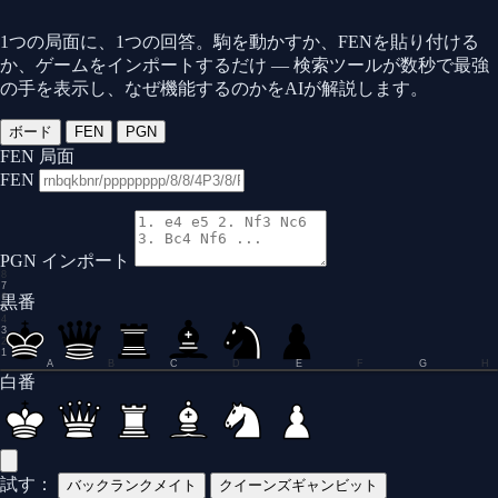
1つの局面に、1つの回答。駒を動かすか、FENを貼り付ける
か、ゲームをインポートするだけ — 検索ツールが数秒で最強
の手を表示し、なぜ機能するのかをAIが解説します。
ボード
FEN
PGN
FEN 局面
FEN
PGN インポート
8
7
6
黒番
5
4
3
2
1
A
B
C
D
E
F
G
H
0.0
白番
試す：
バックランクメイト
クイーンズギャンビット