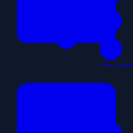
شطرنج فريستايل