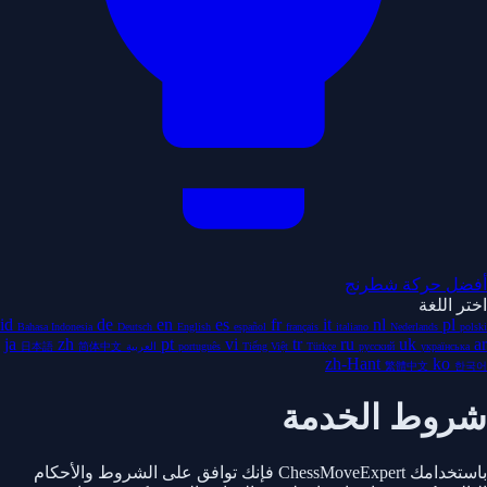
أفضل حركة شطرنج
اختر اللغة
id
de
en
es
fr
it
nl
pl
Bahasa Indonesia
Deutsch
English
español
français
italiano
Nederlands
polski
ja
zh
pt
vi
tr
ru
uk
ar
українська
русский
Türkçe
Tiếng Việt
português
العربية
简体中文
日本語
zh-Hant
ko
繁體中文
한국어
شروط الخدمة
باستخدامك ChessMoveExpert فإنك توافق على الشروط والأحكام