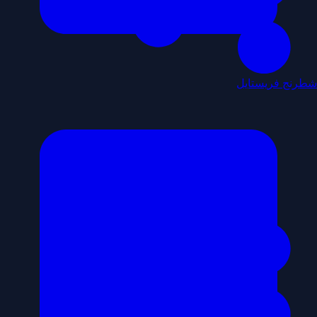
شطرنج فريستايل