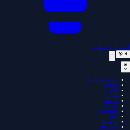
أفضل حركة شطرنج
🔇
🔈
ar
Bahasa Indonesia
Deutsch
English
español
français
italiano
Nederlands
polski
português
Tiếng Việt