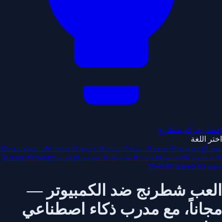
أفضل حركة شطرنج
اختر اللغة
id
de
en
es
fr
it
nl
pl
Bahasa Indonesia
Deutsch
English
español
français
italiano
Nederlands
polski
ja
zh
pt
vi
tr
ru
uk
ar
українська
русский
Türkçe
Tiếng Việt
português
العربية
简体中文
日本語
zh-Hant
ko
繁體中文
한국어
العب شطرنج ضد الكمبيوتر —
مجاناً، مع مدرب ذكاء اصطناعي