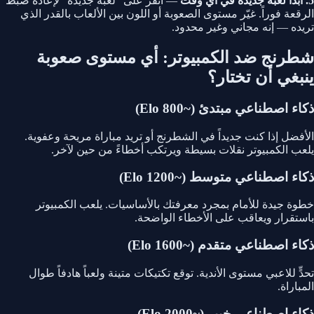
5. ابدأ لعبة جديدة في أي وقت
— انقر على "لعبة جديدة" لإعادة ضبط
الرقعة فوراً. غيّر مستوى الصعوبة أو اللون بين الألعاب بالقدر الذي
تريده — إنه مجاني وغير محدود.
شطرنج ضد الكمبيوتر: أي مستوى صعوبة
ينبغي أن تختار؟
ذكاء اصطناعي مبتدئ (~800 Elo)
الأفضل إذا كنت جديداً في الشطرنج أو تريد مباراة مريحة وعفوية.
يلعب الكمبيوتر نقلات بسيطة ويرتكب أخطاءً من حين لآخر.
ذكاء اصطناعي متوسط (~1200 Elo)
خطوة جيدة للأمام بمجرد معرفتك بالأساسيات. يلعب الكمبيوتر
باستقرار ويعاقب على الأخطاء الواضحة.
ذكاء اصطناعي متقدم (~1600 Elo)
تحدٍّ للاعبي مستوى الأندية. توقع تكتيكات متينة ولعباً هادفاً طوال
المباراة.
ذكاء اصطناعي خبير (~2000 Elo)