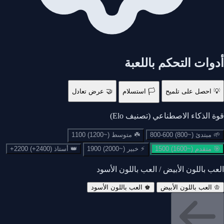
أدوات التحكم باللعبة
💡
احصل على تلميح
🏳️
استسلام
🤝
عرض تعادل
قوة الذكاء الاصطناعي (تصنيف Elo)
🌱
مبتدئ (~800)
600-800
☘️
متوسط (~1200)
1100
🎯
متقدم (~1600)
1500
⚡
خبير (~2000)
1900
👑
أستاذ (2400+)
2200+
العب باللون الأبيض / العب باللون الأسود
♔
♔ العب باللون الأبيض
♚ العب باللون الأسود
لقد فزت!
استسلام؟
كش مات — لعب رائع!
رقِّ بيدقك