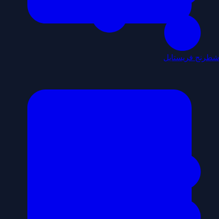
شطرنج فريستايل