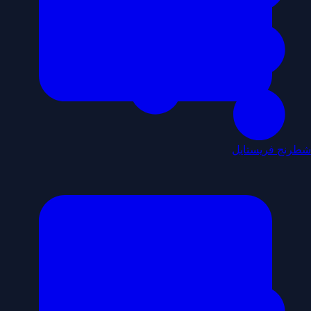
شطرنج فريستايل