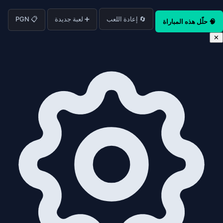
🔄 إعادة اللعب
➕ لعبة جديدة
📋 PGN
🧠 حلّل هذه المباراة
✕