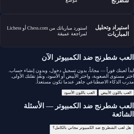
شطرنج
موضع
استيراد وتحليل
استورد مبارياتك من Chess.com أو Lichess
المباريات
لمراجعة عميقة
العب شطرنج ضد الكمبيوتر الآن
ابدأ لعبتك فوراً — مجاناً، بدون تسجيل دخول، وبدون إنشاء حساب.
اختر مستوى الصعوبة، واختر الأبيض أو الأسود، ونفّذ نقلتك الأولى.
مدرب الذكاء الاصطناعي جاهز عندما تكون مستعداً.
العب باللون الأبيض
العب باللون الأسود
العب شطرنج ضد الكمبيوتر — الأسئلة
الشائعة
هل لعب الشطرنج ضد الكمبيوتر مجاني بالكامل؟