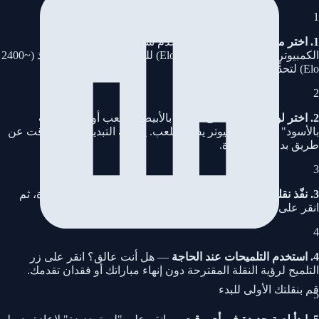
1
1. اختر مستوى الصعوبة
— استخدم شريط التمرير لضبط قوة
الكمبيوتر — من المبتدئ (~800 Elo) للعب العفوي حتى الأستاذ (~2400
Elo) لتحدٍّ جاد.
2
2. اختر لونك
— انقر على "العب بالأبيض" لتلعب أولاً، أو "العب
بالأسود" لتترك الكمبيوتر يفتتح اللعب. يمكنك التبديل في أي وقت عن
طريق بدء لعبة جديدة.
3
3. نفّذ نقلتك
— انقر على قطعة لرؤية النقلات القانونية المميزة، ثم
انقر على مربع الوجهة. يستجيب الكمبيوتر فوراً.
4
4. استخدم التلميحات عند الحاجة
— هل أنت عالق؟ انقر على زر
التلميح لرؤية النقلة المقترحة دون إنهاء مباراتك أو فقدان تقدمك.
قم بنقلتك الأولى للبدء
5