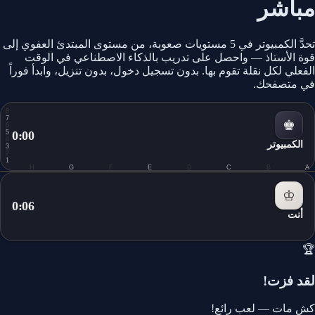
مباشر
تحدَّ الكمبيوتر في 5 مستويات صعوبة، من مستوى المبتدئ العفوي إلى
قوة الأستاذ — واحصل على تدريب بالذكاء الاصطناعي في الوقت
الفعلي لكل نقلة تقوم بها. بدون تسجيل دخول، بدون تنزيل، وابدأ فوراً
في متصفحك.
8
7
♚
6
5
0:00
4
الكمبيوتر
3
2
1
H
G
F
E
D
C
B
A
0.0
♔
0:07
أنت
🏆
لقد فزت!
كش مات — لعب رائع!