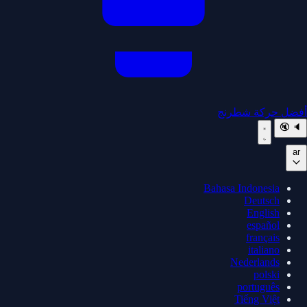
أفضل حركة شطرنج
🔇
🔈
ar
Bahasa Indonesia
Deutsch
English
español
français
italiano
Nederlands
polski
português
Tiếng Việt