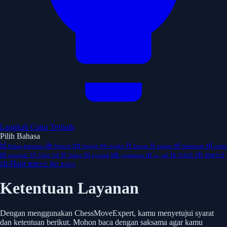
Langkah Catur Terbaik
Pilih Bahasa
id
de
en
es
fr
it
nl
pl
Bahasa Indonesia
Deutsch
English
español
français
italiano
Nederlands
polski
pt
vi
tr
ru
uk
ar
ja
zh
português
Tiếng Việt
Türkçe
русский
українська
العربية
日本語
简体中文
zh-Hant
ko
繁體中文
한국어
Ketentuan Layanan
Dengan menggunakan ChessMoveExpert, kamu menyetujui syarat
dan ketentuan berikut. Mohon baca dengan saksama agar kamu