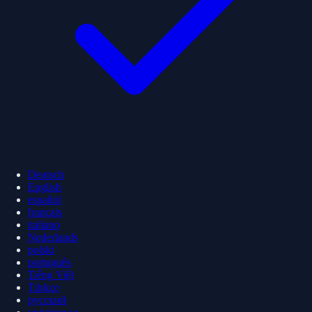
Deutsch
English
español
français
italiano
Nederlands
polski
português
Tiếng Việt
Türkçe
русский