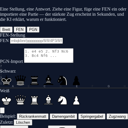
Eine Stellung, eine Antwort. Ziehe eine Figur, füge eine FEN ein oder
importiere eine Partie — der stärkste Zug erscheint in Sekunden, und
die KI erklärt, warum er funktioniert.
Brett
FEN
PGN
FEN-Stellung
FEN
PGN-Import
8
7
6
Schwarz
5
4
3
2
1
A
B
C
D
E
F
G
H
0.0
Weiß
Beispiel:
Rückrankenmatt
Damengambit
Springergabel
Zugzwang
Zuletzt
Löschen