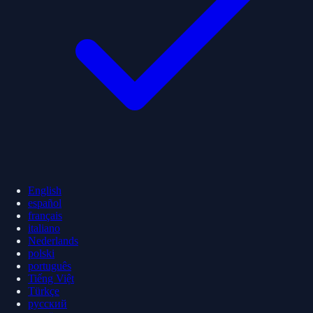
English
español
français
italiano
Nederlands
polski
português
Tiếng Việt
Türkçe
русский