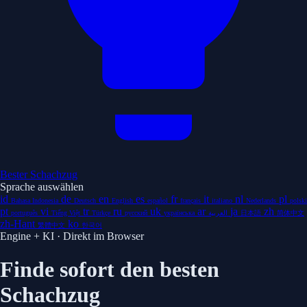
Bester Schachzug
Sprache auswählen
id
de
en
es
fr
it
nl
pl
Bahasa Indonesia
Deutsch
English
español
français
italiano
Nederlands
polski
pt
vi
tr
ru
uk
ar
ja
zh
português
Tiếng Việt
Türkçe
русский
українська
العربية
日本語
简体中文
zh-Hant
ko
繁體中文
한국어
Engine + KI · Direkt im Browser
Finde sofort den besten
Schachzug