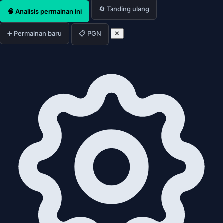
🔄 Tanding ulang
🧠 Analisis permainan ini
➕ Permainan baru
📋 PGN
✕