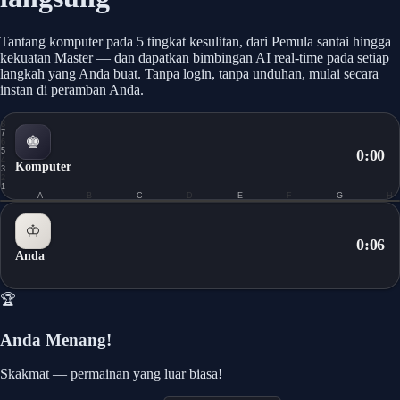
Tantang komputer pada 5 tingkat kesulitan, dari Pemula santai hingga
kekuatan Master — dan dapatkan bimbingan AI real-time pada setiap
langkah yang Anda buat. Tanpa login, tanpa unduhan, mulai secara
instan di peramban Anda.
8
7
♚
6
5
0:00
4
Komputer
3
2
1
A
B
C
D
E
F
G
H
0.0
♔
0:07
Anda
🏆
Anda Menang!
Skakmat — permainan yang luar biasa!