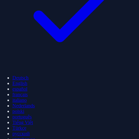
Deutsch
English
español
français
italiano
Nederlands
polski
português
Tiếng Việt
Türkçe
русский