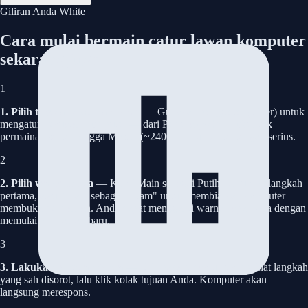
Giliran Anda
White
Cara mulai bermain catur lawan komputer
sekarang juga
1
1. Pilih tingkat kesulitan Anda
— Gunakan penggeser (slider) untuk
mengatur kekuatan komputer — dari Pemula (~800 Elo) untuk
permainan santai hingga Master (~2400 Elo) untuk tantangan serius.
2
2. Pilih warna Anda
— Klik "Main sebagai Putih" untuk melangkah
pertama, atau "Main sebagai Hitam" untuk membiarkan komputer
membuka permainan. Anda dapat mengganti warna kapan saja dengan
memulai permainan baru.
3
3. Lakukan langkah Anda
— Klik pada bidak untuk melihat langkah
yang sah disorot, lalu klik kotak tujuan Anda. Komputer akan
langsung merespons.