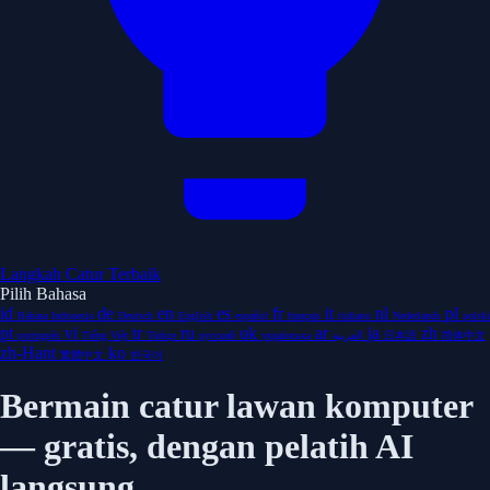
Langkah Catur Terbaik
Pilih Bahasa
id
de
en
es
fr
it
nl
pl
Bahasa Indonesia
Deutsch
English
español
français
italiano
Nederlands
polski
pt
vi
tr
ru
uk
ar
ja
zh
português
Tiếng Việt
Türkçe
русский
українська
العربية
日本語
简体中文
zh-Hant
ko
繁體中文
한국어
Bermain catur lawan komputer
— gratis, dengan pelatih AI
langsung