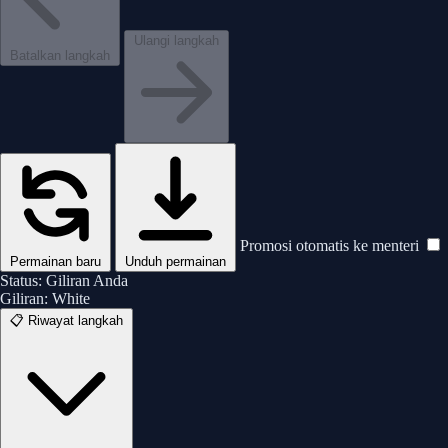
Apakah Anda yakin ingin menyerah? Ini akan dihitung
sebagai kekalahan.
🧠 Analisis permainan ini
Ulangi langkah
♛
♜
♝
♞
Batalkan langkah
Tanding ulang
Permainan baru
Batal
Ya, Menyerah
👁️ Lihat Papan
Promosi otomatis ke menteri
Permainan baru
Unduh permainan
Status:
Giliran Anda
Giliran:
White
📋
Riwayat langkah