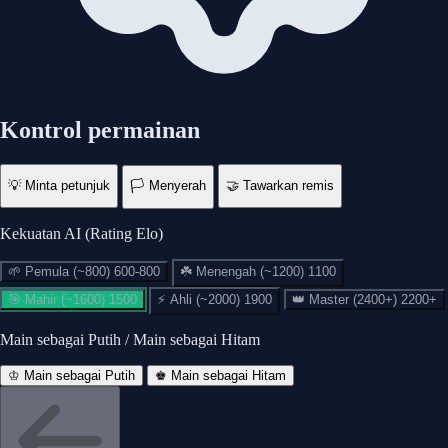
Kontrol permainan
💡
Minta petunjuk
🏳️
Menyerah
🤝
Tawarkan remis
Kekuatan AI (Rating Elo)
🌱
Pemula (~800)
600-800
☘️
Menengah (~1200)
1100
🎯
Mahir (~1600)
1500
⚡
Ahli (~2000)
1900
👑
Master (2400+)
2200+
Main sebagai Putih / Main sebagai Hitam
♔
Menyerah?
♔ Main sebagai Putih
♚ Main sebagai Hitam
Anda Menang!
Skakmat — permainan yang luar biasa!
Promosikan bidak Anda