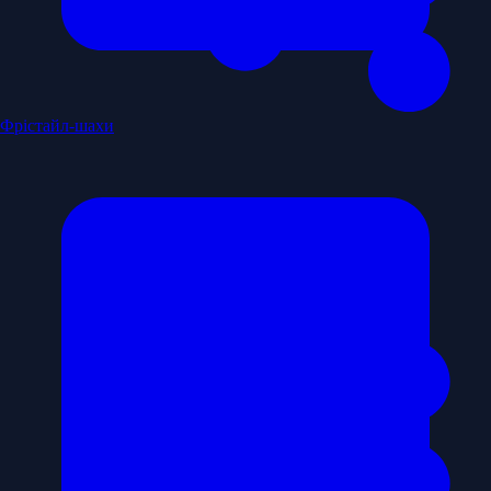
Фрістайл-шахи