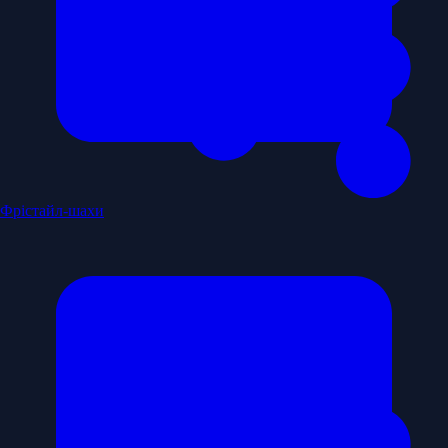
Фрістайл-шахи