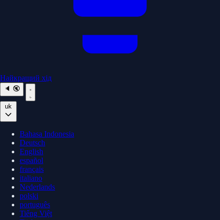
Найкращий хід
🔈
🔇
uk
Bahasa Indonesia
Deutsch
English
español
français
italiano
Nederlands
polski
português
Tiếng Việt