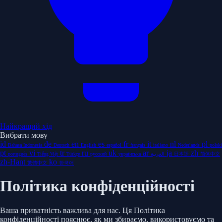
Найкращий хід
Вибрати мову
id
de
en
es
fr
it
nl
pl
Bahasa Indonesia
Deutsch
English
español
français
italiano
Nederlands
polski
pt
vi
tr
ru
uk
ar
ja
zh
português
Tiếng Việt
Türkçe
русский
українська
العربية
日本語
简体中文
zh-Hant
ko
繁體中文
한국어
Політика конфіденційності
Ваша приватність важлива для нас. Ця Політика
конфіденційності пояснює, як ми збираємо, використовуємо та