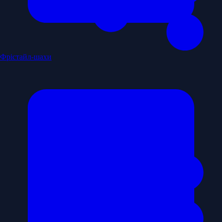
Фрістайл-шахи