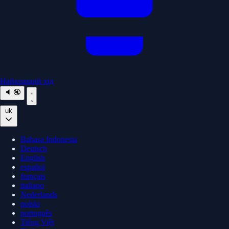
Найкращий хід
🔈
🔇
uk
Bahasa Indonesia
Deutsch
English
español
français
italiano
Nederlands
polski
português
Tiếng Việt