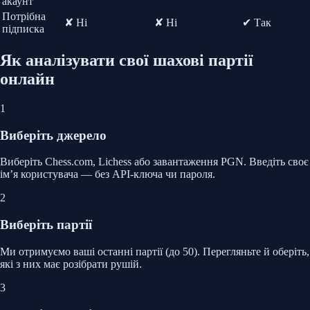
акаунт
Потрібна
✘ Ні
✘ Ні
✔ Так
підписка
Як аналізувати свої шахові партії
онлайн
1
Виберіть джерело
Виберіть Chess.com, Lichess або завантаження PGN. Введіть своє
ім’я користувача — без API-ключа чи пароля.
2
Виберіть партії
Ми отримуємо ваші останні партії (до 50). Перегляньте й оберіть,
які з них має розібрати рушій.
3