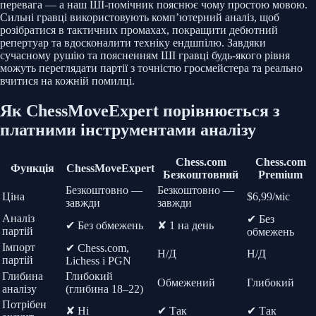
перевага — а наш ШІ-помічник пояснює чому простою мовою.
Сильні гравці використовують комп’ютерний аналіз, щоб
розібратися в тактичних промахах, покращити дебютний
репертуар та вдосконалити техніку ендшпілю. Завдяки
сучасному рушію та поясненням ШІ гравці будь-якого рівня
можуть переглядати партії з точністю гросмейстера та реально
вчитися на кожній помилці.
Як ChessMoveExpert порівнюється з
платними інструментами аналізу
Chess.com
Chess.com
Функція
ChessMoveExpert
Безкоштовний
Premium
Безкоштовно —
Безкоштовно —
Ціна
$6,99/міс
завжди
завжди
Аналіз
✔ Без
✔ Без обмежень
✘ 1 на день
партій
обмежень
Імпорт
✔ Chess.com,
Н/Д
Н/Д
партій
Lichess і PGN
Глибина
Глибокий
Обмежений
Глибокий
аналізу
(глибина 18–22)
Потрібен
✘ Ні
✔ Так
✔ Так