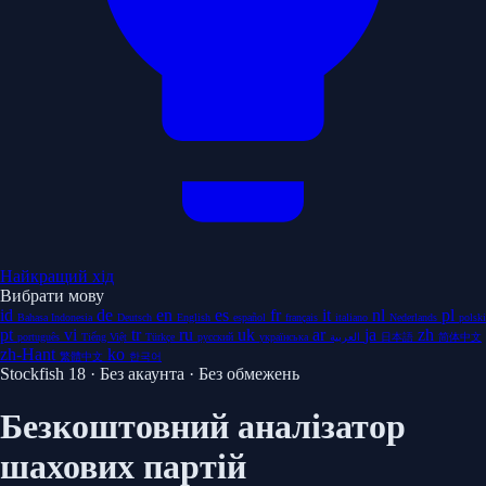
Найкращий хід
Вибрати мову
id
de
en
es
fr
it
nl
pl
Bahasa Indonesia
Deutsch
English
español
français
italiano
Nederlands
polski
pt
vi
tr
ru
uk
ar
ja
zh
português
Tiếng Việt
Türkçe
русский
українська
العربية
日本語
简体中文
zh-Hant
ko
繁體中文
한국어
Stockfish 18 · Без акаунта · Без обмежень
Безкоштовний аналізатор
шахових партій