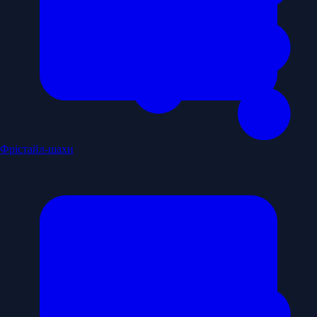
Фрістайл-шахи