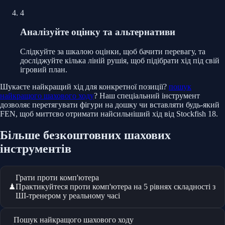
4
Аналізуйте оцінку та альтернативи
Слідкуйте за шкалою оцінки, щоб бачити перевагу, та
досліджуйте кілька ліній рушія, щоб підібрати хід під свій
ігровий план.
Шукаєте найкращий хід для конкретної позиції?
пошук
найкращого шахового ходу
? Наш спеціальний інструмент
дозволяє перетягувати фігури на дошку чи вставляти будь-який
FEN, щоб миттєво отримати найсильніший хід від Stockfish 18.
Більше безкоштовних шахових
інструментів
Грати проти комп'ютера
Практикуйтеся проти комп'ютера на 5 рівнях складності з
♟
ШІ-тренером у реальному часі
Пошук найкращого шахового ходу