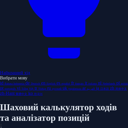
Найкращий хід
Вибрати мову
id
de
en
es
fr
it
nl
pl
Bahasa Indonesia
Deutsch
English
español
français
italiano
Nederlands
polski
pt
vi
tr
ru
uk
ar
ja
zh
português
Tiếng Việt
Türkçe
русский
українська
العربية
日本語
简体中文
zh-Hant
ko
繁體中文
한국어
Шаховий калькулятор ходів
та аналізатор позицій
8
7