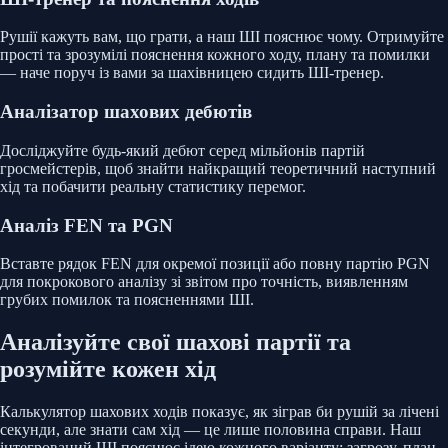
Рушії кажуть вам, що грати, а наш ШІ пояснює чому. Отримуйте
прості та зрозумілі пояснення кожного ходу, плану та помилки
— наче поруч із вами за шахівницею сидить ШІ-тренер.
Аналізатор шахових дебютів
Досліджуйте будь-який дебют серед мільйонів партій
гросмейстерів, щоб знайти найкращий теоретичний наступний
хід та побачити реальну статистику перемог.
Аналіз FEN та PGN
Вставте рядок FEN для окремої позиції або повну партію PGN
для покрокового аналізу зі звітом про точність, виявленням
грубих помилок та поясненнями ШІ.
Аналізуйте свої шахові партії та
розумійте кожен хід
Калькулятор шахових ходів показує, як зіграв би рушій за лічені
секунди, але знати сам хід — це лише половина справи. Наш
інтегрований ШІ пояснює ідею кожного варіанту: загрозу, план,