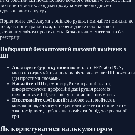
тактичний мотив. Завдяки цьому кожен аналіз дійсно
вдосконалює вашу гру.
Порівнюйте свої задуми з оцінкою рушія, помічайте помилки до
того, як вони трапляться, та переглядайте всю партію з
детальним звітом про точність. Безкоштовно, миттєво та без
реєстрації.
Найкращий безкоштовний шаховий помічник з
ШІ
Аналізуйте будь-яку позицію:
вставте FEN або PGN,
миттєво отримуйте оцінку рушія та дозвольте ШІ пояснити
ідеї простими словами.
Навчайте з ШІ:
демонструйте виграшні плани,
використовуючи професійні дані рушія разом із
поясненнями ШІ, які ваші учні дійсно зрозуміють.
Переглядайте свої партії:
глибоко занурюйтеся в
мітельшпіль, аналізуйте критичні моменти та вивчайте
закономірності, щоб краще помічати їх під час реальної
гри.
Як користуватися калькулятором