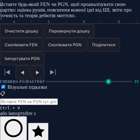
6
Вставте будь-який FEN чи PGN, щоб проаналізувати свою
5
партію: оцінка рушія, пояснення кожної ідеї від ШІ, звіти про
4
3
точність та теорія дебютів миттєво.
2
1
A
B
C
D
E
F
G
H
0.0
Очистити дошку
Перевернути дошку
Скопіювати FEN
Скопіювати PGN
Поділитися
Імпортувати PGN
|◄
►|
◄
►
15
ГЛИБИНА РОЗРАХУНКУ
Візуальні підказки
📋
Ctrl + V
або імпортуйте з