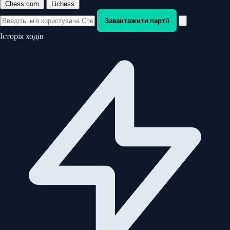
Chess.com
Lichess
Завантажити партії
Історія ходів