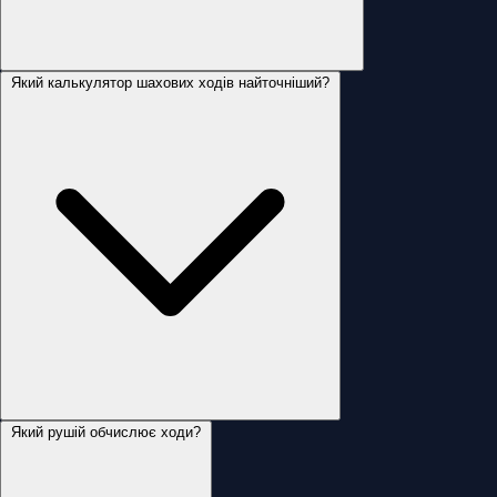
Який калькулятор шахових ходів найточніший?
Який рушій обчислює ходи?