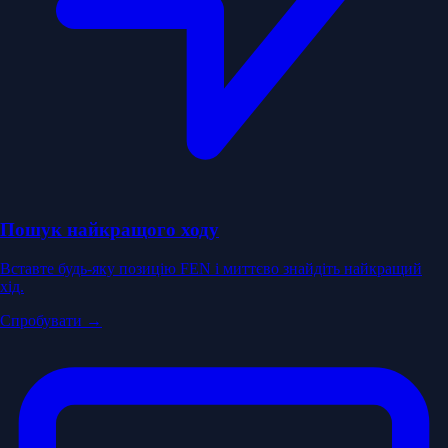
Пошук найкращого ходу
Вставте будь-яку позицію FEN і миттєво знайдіть найкращий
хід.
Спробувати →