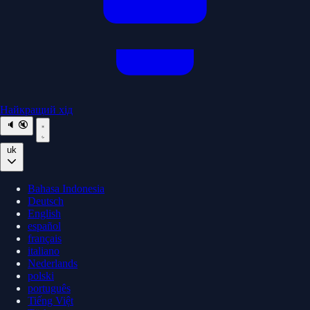
Найкращий хід
🔈
🔇
uk
Bahasa Indonesia
Deutsch
English
español
français
italiano
Nederlands
polski
português
Tiếng Việt