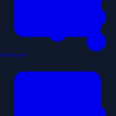
Фрістайл-шахи