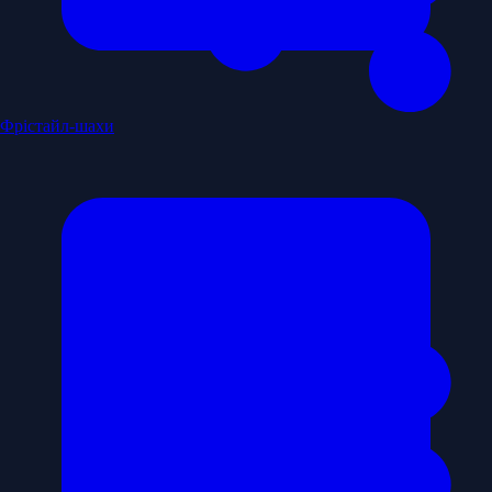
Фрістайл-шахи