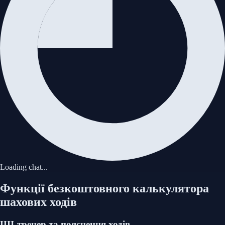
Скасувати
Завантажити партію
Loading chat...
Функції безкоштовного калькулятора
шахових ходів
ШІ-тренер та пояснення ходів